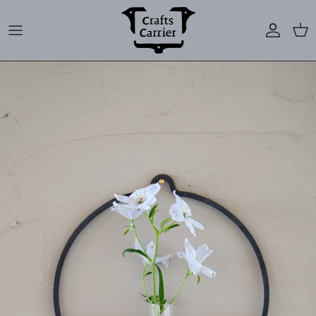
コ
ン
テ
Flower Vase
ン
ツ
へ
Interior
ス
キ
Furniture
ッ
プ
Object
Semi Order
その他
すべてをみる