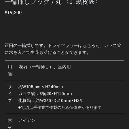
一輪挿しフック / 丸 〈1_黒皮鉄〉
¥19,800
正円の一輪挿しです。ドライフラワーはもちろん、ガラス管
に水を入れて生花も活けることができます。
用
花器（一輪挿し）、室内用
途
サ
約W195mm × H240mm
イ
ガラス管：約
φ20×H120mm
ズ
化粧箱：約W250×D210mm×H35
※1点1点手作業で作製のため個体差があります
素
アイアン
材