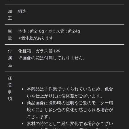
加
鍛造
工
重
本体：約210g／ガラス管：約24g
量
※個体差があります
付
化粧箱、ガラス管 1本
属
※画像の花は付属しておりません。
品
注
意
本商品は手作業でつくられているため、色合
事
いや仕上がりには個体差がございます。
項
商品画像は撮影時の照明やご覧のモニター環
境やにより多少色の変化が感じられる場合が
ございます。
素材の特性として経年変化する場合がござい